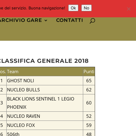
one del servizio. Buona navigazione!
Ok
No
ARCHIVIO GARE
CONTATTI
CLASSIFICA GENERALE 2018
os.
Team
Punti
1
GHOST NOLI
65
2
NUCLEO BULLS
62
BLACK LIONS SENTINEL 1 LEGIO
3
60
PHOENIX
4
NUCLEO RAVEN
52
5
NUCLEO FOX
59
6
506th
48