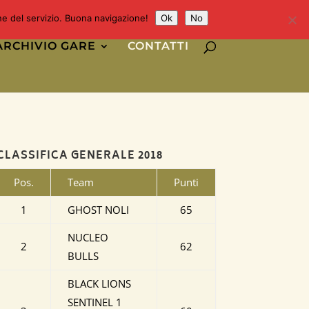
one del servizio. Buona navigazione!
Ok
No
ARCHIVIO GARE
CONTATTI
CLASSIFICA GENERALE 2018
Pos.
Team
Punti
1
GHOST NOLI
65
NUCLEO
2
62
BULLS
BLACK LIONS
SENTINEL 1